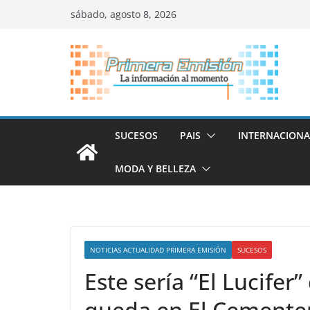
Saltar
sábado, agosto 8, 2026
al
contenido
SUCESOS
PAIS
INTERNACIONA
MODA Y BELLEZA
NOTICIAS ACTUALIDAD PRIMERA EMISIÓN
SUCESOS
Este sería “El Lucife
queda en El Cemente