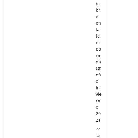
m
br
e
en
la
te
m
po
ra
da
Ot
oñ
o
In
vie
rn
o
20
21
oc
tu