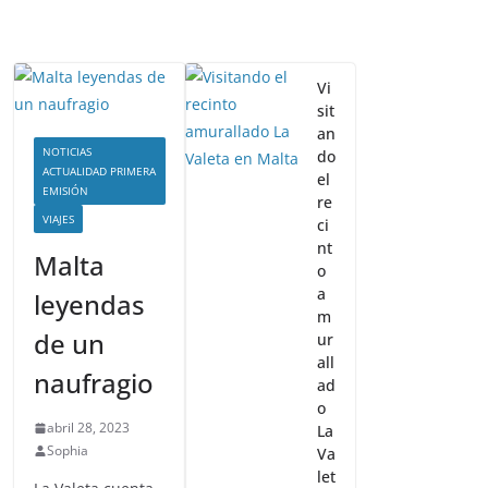
Vi
sit
an
NOTICIAS
do
ACTUALIDAD PRIMERA
el
EMISIÓN
re
VIAJES
ci
nt
Malta
o
a
leyendas
m
de un
ur
all
naufragio
ad
o
abril 28, 2023
La
Sophia
Va
let