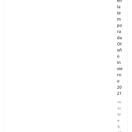
en
la
te
m
po
ra
da
Ot
oñ
o
In
vie
rn
o
20
21
oc
tu
br
e
8,