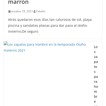
marrón
octubre 18, 2021
Yakelin
Atrás quedaron esos días tan calurosos de sol, playa,
piscina y sandalias planas para dar paso al otoño-
invierno.De seguro
Lo
s
za
pa
to
s
pa
ra
ho
m
br
e