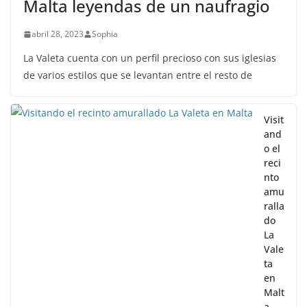
Malta leyendas de un naufragio
abril 28, 2023
Sophia
La Valeta cuenta con un perfil precioso con sus iglesias
de varios estilos que se levantan entre el resto de
Visit
and
o el
reci
nto
amu
ralla
do
La
Vale
ta
en
Malt
a