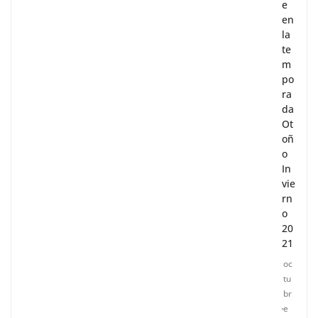
e
en
la
te
m
po
ra
da
Ot
oñ
o
In
vie
rn
o
20
21
oc
tu
br
e