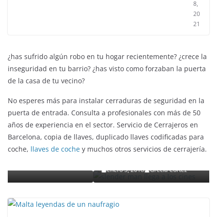
8,
20
21
¿has sufrido algún robo en tu hogar recientemente? ¿crece la
inseguridad en tu barrio? ¿has visto como forzaban la puerta
de la casa de tu vecino?
No esperes más para instalar cerraduras de seguridad en la
puerta de entrada. Consulta a profesionales con más de 50
años de experiencia en el sector. Servicio de Cerrajeros en
ENTRETENIMIENTO Y CURIOSIDADES
LIBROS CINE Y TV
Barcelona, copia de llaves, duplicado llaves codificadas para
Slender Man llega al cine y te mostramos todos
coche,
llaves de coche
y muchos otros servicios de cerrajería.
to
detalles
enero 3, 2018
Grecia Cortez