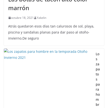
marrón
octubre 18, 2021
Yakelin
Atrás quedaron esos días tan calurosos de sol, playa,
piscina y sandalias planas para dar paso al otoño-
invierno.De seguro
Lo
s
za
pa
to
s
pa
ra
ho
m
br