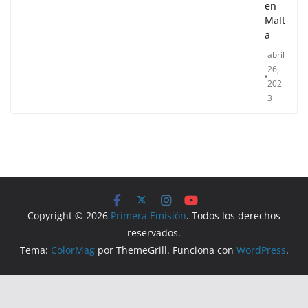
en
Malt
a
abril
26,
202
3
Copyright © 2026
Primera Emisión
. Todos los derechos
reservados.
Tema:
ColorMag
por ThemeGrill. Funciona con
WordPress
.