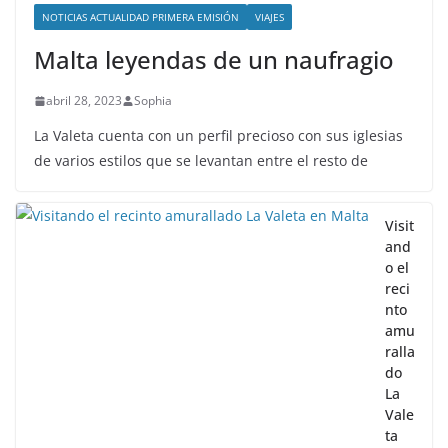
NOTICIAS ACTUALIDAD PRIMERA EMISIÓN
VIAJES
Malta leyendas de un naufragio
abril 28, 2023
Sophia
La Valeta cuenta con un perfil precioso con sus iglesias
de varios estilos que se levantan entre el resto de
Visit
and
o el
reci
nto
amu
ralla
do
La
Vale
ta