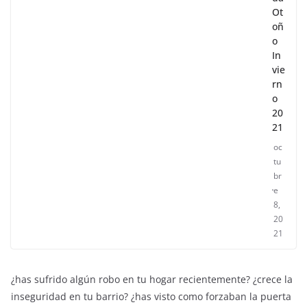
Ot
oñ
o
In
vie
rn
o
20
21
oc
tu
br
e
8,
20
21
¿has sufrido algún robo en tu hogar recientemente? ¿crece la
inseguridad en tu barrio? ¿has visto como forzaban la puerta