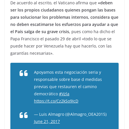
De acuerdo al escrito, el Vaticano afirma que
«deben
ser los propios ciudadanos quienes pongan las bases
para solucionar los problemas internos, considera que
no deben escatimarse los esfuerzos para ayudar a que
el País salga de su grave crisis,
pues como ha dicho el
Papa Francisco el pasado 29 de abril «todo lo que se
puede hacer por Venezuela hay que hacerlo, con las
garantías necesarias».
Apoyamos esta negociación seria y
responsable sobre base d medidas
previas que restauren el camino
democrático
#Vzla
https://t.co/Cz2kSo9IcD
— Luis Almagro (@Almagro_OEA2015)
June 21, 2017