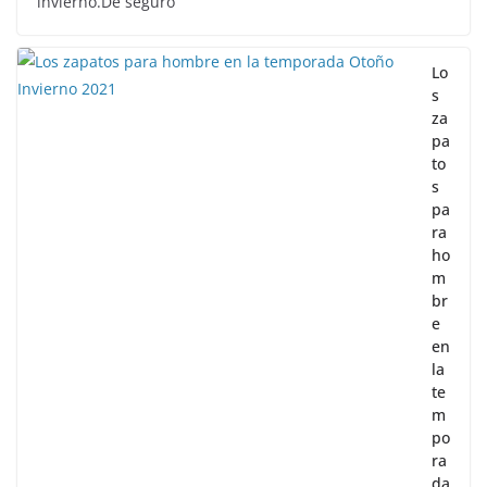
invierno.De seguro
Lo
s
za
pa
to
s
pa
ra
ho
m
br
e
en
la
te
m
po
ra
da