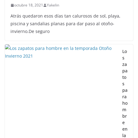
octubre 18, 2021
Yakelin
Atrás quedaron esos días tan calurosos de sol, playa,
piscina y sandalias planas para dar paso al otoño-
invierno.De seguro
Lo
s
za
pa
to
s
pa
ra
ho
m
br
e
en
la