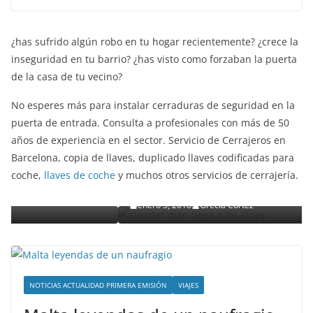
¿has sufrido algún robo en tu hogar recientemente? ¿crece la
inseguridad en tu barrio? ¿has visto como forzaban la puerta
de la casa de tu vecino?
No esperes más para instalar cerraduras de seguridad en la
puerta de entrada. Consulta a profesionales con más de 50
años de experiencia en el sector. Servicio de Cerrajeros en
ENTRETENIMIENTO Y CURIOSIDADES
LIBROS CINE Y TV
Barcelona, copia de llaves, duplicado llaves codificadas para
Slender Man llega al cine y te mostramos todos
coche,
llaves de coche
y muchos otros servicios de cerrajería.
to
detalles
enero 3, 2018
Grecia Cortez
NOTICIAS ACTUALIDAD PRIMERA EMISIÓN
VIAJES