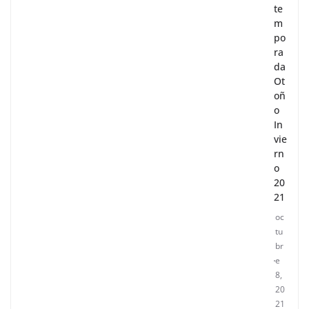
te
m
po
ra
da
Ot
oñ
o
In
vie
rn
o
20
21
oc
tu
br
e
8,
20
21