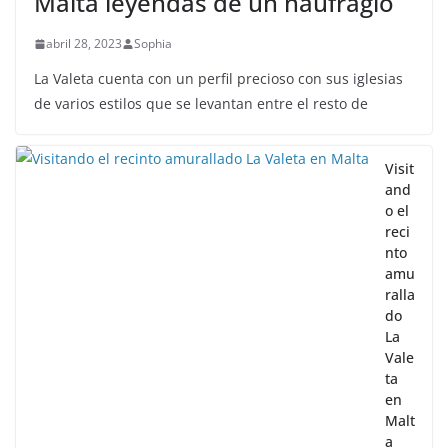
Malta leyendas de un naufragio
abril 28, 2023
Sophia
La Valeta cuenta con un perfil precioso con sus iglesias
de varios estilos que se levantan entre el resto de
Visit
and
o el
reci
nto
amu
ralla
do
La
Vale
ta
en
Malt
a