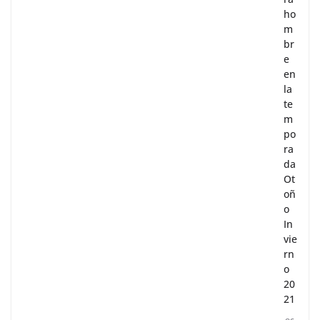
ho
m
br
e
en
la
te
m
po
ra
da
Ot
oñ
o
In
vie
rn
o
20
21
oc