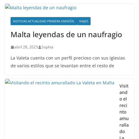
NOTICIAS ACTUALIDAD PRIMERA EMISIÓN
VIAJES
Malta leyendas de un naufragio
abril 28, 2023
Sophia
La Valeta cuenta con un perfil precioso con sus iglesias
de varios estilos que se levantan entre el resto de
Visit
and
o el
reci
nto
amu
ralla
do
La