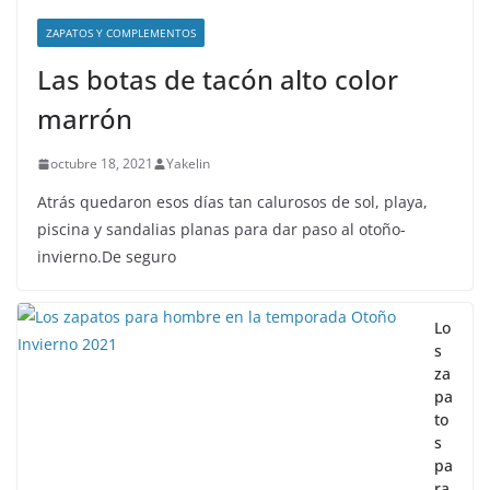
ZAPATOS Y COMPLEMENTOS
Las botas de tacón alto color
marrón
octubre 18, 2021
Yakelin
Atrás quedaron esos días tan calurosos de sol, playa,
piscina y sandalias planas para dar paso al otoño-
invierno.De seguro
Lo
s
za
pa
to
s
pa
ra