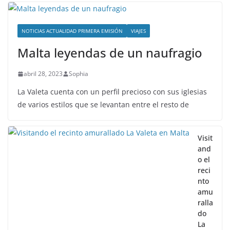
NOTICIAS ACTUALIDAD PRIMERA EMISIÓN
VIAJES
Malta leyendas de un naufragio
abril 28, 2023
Sophia
La Valeta cuenta con un perfil precioso con sus iglesias
de varios estilos que se levantan entre el resto de
Visit
and
o el
reci
nto
amu
ralla
do
La