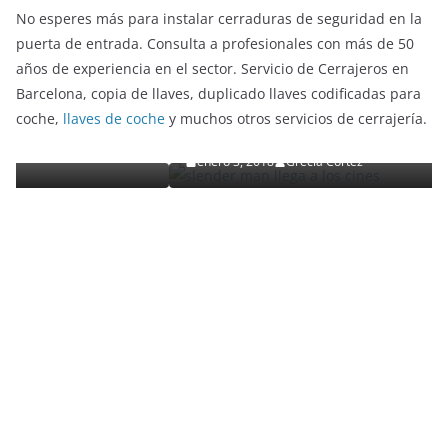
No esperes más para instalar cerraduras de seguridad en la
puerta de entrada. Consulta a profesionales con más de 50
años de experiencia en el sector. Servicio de Cerrajeros en
ENTRETENIMIENTO Y CURIOSIDADES
LIBROS CINE Y TV
Barcelona, copia de llaves, duplicado llaves codificadas para
Slender Man llega al cine y te mostramos todos l
coche,
llaves de coche
y muchos otros servicios de cerrajería.
detalles
enero 3, 2018
Grecia Cortez