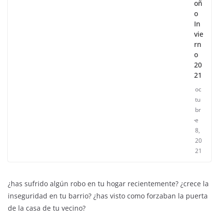
oñ
o
In
vie
rn
o
20
21
oc
tu
br
e
8,
20
21
¿has sufrido algún robo en tu hogar recientemente? ¿crece la
inseguridad en tu barrio? ¿has visto como forzaban la puerta
de la casa de tu vecino?