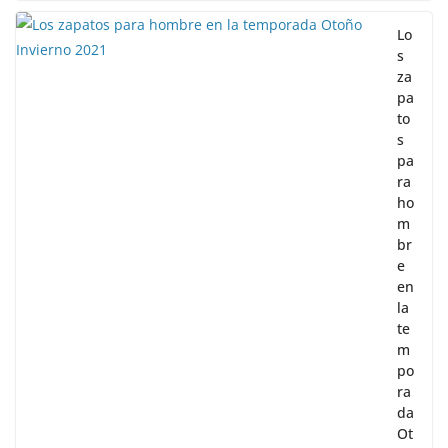
Lo
s
za
pa
to
s
pa
ra
ho
m
br
e
en
la
te
m
po
ra
da
Ot