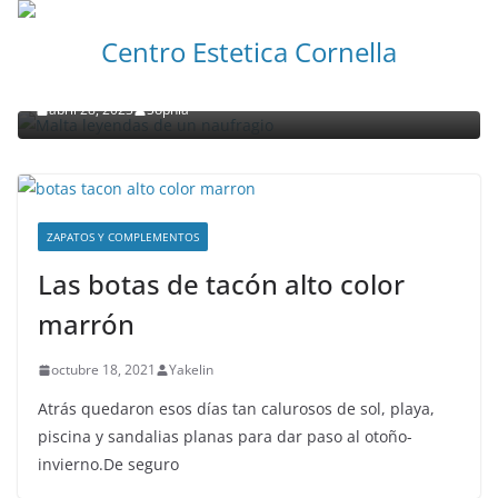
NOTICIAS ACTUALIDAD PRIMERA EMISIÓN
VIAJES
Centro Estetica Cornella
Malta leyendas de un naufragio
abril 28, 2023
Sophia
ZAPATOS Y COMPLEMENTOS
Las botas de tacón alto color
marrón
octubre 18, 2021
Yakelin
Atrás quedaron esos días tan calurosos de sol, playa,
piscina y sandalias planas para dar paso al otoño-
invierno.De seguro