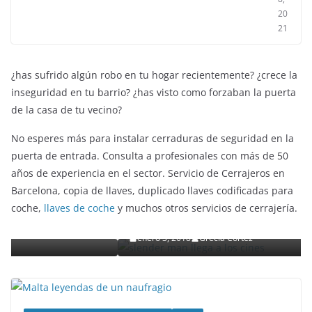
20
21
¿has sufrido algún robo en tu hogar recientemente? ¿crece la
inseguridad en tu barrio? ¿has visto como forzaban la puerta
de la casa de tu vecino?
No esperes más para instalar cerraduras de seguridad en la
puerta de entrada. Consulta a profesionales con más de 50
años de experiencia en el sector. Servicio de Cerrajeros en
ENTRETENIMIENTO Y CURIOSIDADES
LIBROS CINE Y TV
Barcelona, copia de llaves, duplicado llaves codificadas para
Slender Man llega al cine y te mostramos todos 
coche,
llaves de coche
y muchos otros servicios de cerrajería.
o
detalles
enero 3, 2018
Grecia Cortez