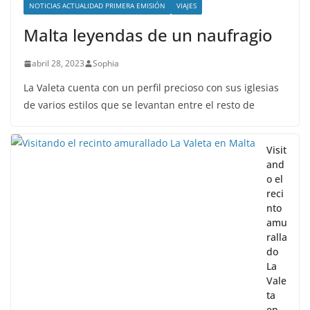
NOTICIAS ACTUALIDAD PRIMERA EMISIÓN
VIAJES
Malta leyendas de un naufragio
abril 28, 2023
Sophia
La Valeta cuenta con un perfil precioso con sus iglesias
de varios estilos que se levantan entre el resto de
Visit
and
o el
reci
nto
amu
ralla
do
La
Vale
ta
en