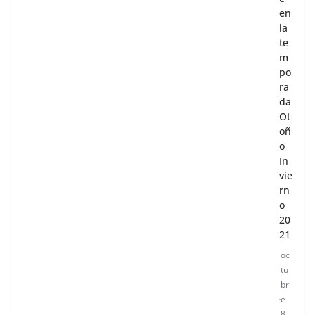
en
la
te
m
po
ra
da
Ot
oñ
o
In
vie
rn
o
20
21
oc
tu
br
e
8,