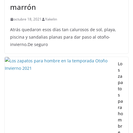
marrón
octubre 18, 2021
Yakelin
Atrás quedaron esos días tan calurosos de sol, playa,
piscina y sandalias planas para dar paso al otoño-
invierno.De seguro
Lo
s
za
pa
to
s
pa
ra
ho
m
br
e