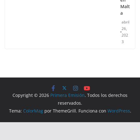
Malt
a
abril
26,
202
3
Copyright © 2026
Primera Emisión
. Todos los derechos
reservados.
Tema:
ColorMag
por ThemeGrill. Funciona con
WordPress
.