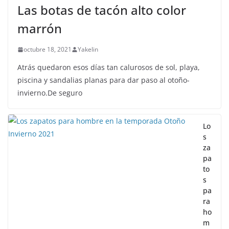
Las botas de tacón alto color
marrón
octubre 18, 2021
Yakelin
Atrás quedaron esos días tan calurosos de sol, playa,
piscina y sandalias planas para dar paso al otoño-
invierno.De seguro
Lo
s
za
pa
to
s
pa
ra
ho
m