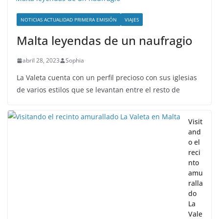
NOTICIAS ACTUALIDAD PRIMERA EMISIÓN
VIAJES
Malta leyendas de un naufragio
abril 28, 2023
Sophia
La Valeta cuenta con un perfil precioso con sus iglesias
de varios estilos que se levantan entre el resto de
Visit
and
o el
reci
nto
amu
ralla
do
La
Vale