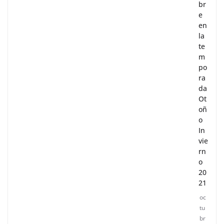
br
e
en
la
te
m
po
ra
da
Ot
oñ
o
In
vie
rn
o
20
21
oc
tu
br