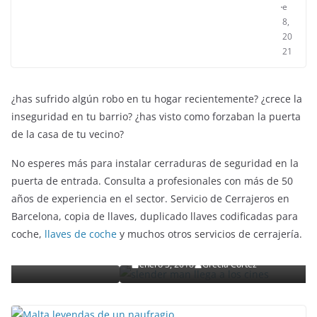
e
8,
20
21
¿has sufrido algún robo en tu hogar recientemente? ¿crece la
inseguridad en tu barrio? ¿has visto como forzaban la puerta
de la casa de tu vecino?
No esperes más para instalar cerraduras de seguridad en la
puerta de entrada. Consulta a profesionales con más de 50
años de experiencia en el sector. Servicio de Cerrajeros en
ENTRETENIMIENTO Y CURIOSIDADES
LIBROS CINE Y TV
Barcelona, copia de llaves, duplicado llaves codificadas para
Slender Man llega al cine y te mostramos todo
coche,
llaves de coche
y muchos otros servicios de cerrajería.
uto
detalles
enero 3, 2018
Grecia Cortez