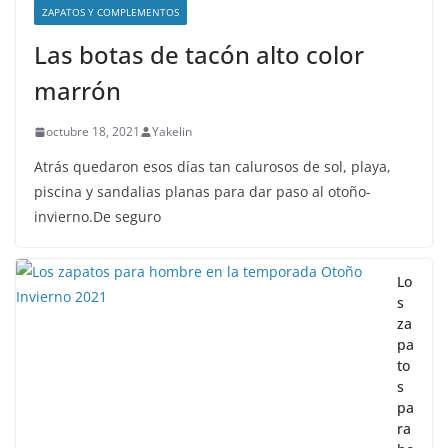
ZAPATOS Y COMPLEMENTOS
Las botas de tacón alto color
marrón
octubre 18, 2021
Yakelin
Atrás quedaron esos días tan calurosos de sol, playa,
piscina y sandalias planas para dar paso al otoño-
invierno.De seguro
Lo
s
za
pa
to
s
pa
ra