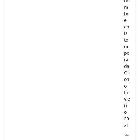
ho
m
br
e
en
la
te
m
po
ra
da
Ot
oñ
o
In
vie
rn
o
20
21
oc