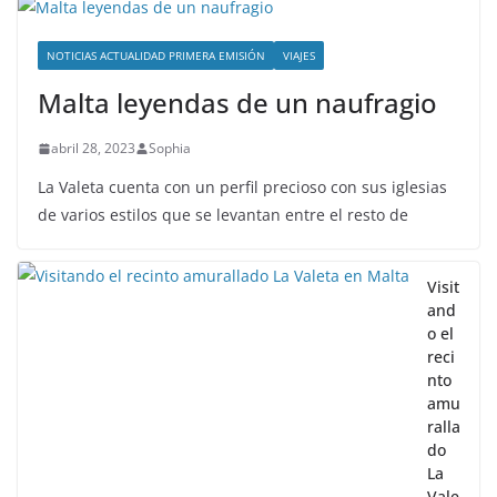
NOTICIAS ACTUALIDAD PRIMERA EMISIÓN
VIAJES
Malta leyendas de un naufragio
abril 28, 2023
Sophia
La Valeta cuenta con un perfil precioso con sus iglesias
de varios estilos que se levantan entre el resto de
Visit
and
o el
reci
nto
amu
ralla
do
La
Vale