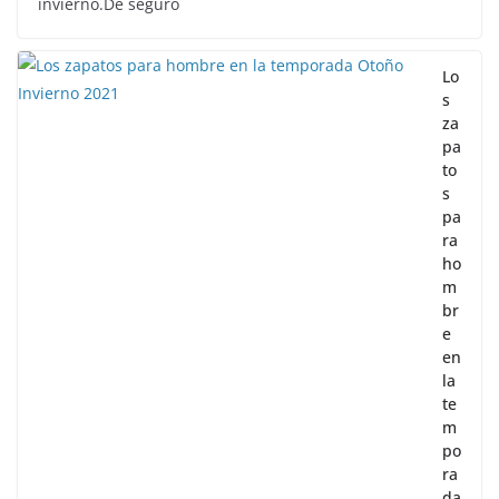
invierno.De seguro
Lo
s
za
pa
to
s
pa
ra
ho
m
br
e
en
la
te
m
po
ra
da