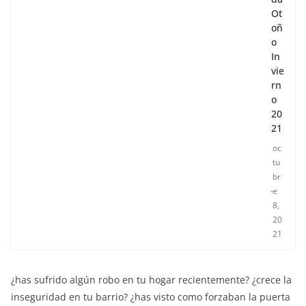
Ot
oñ
o
In
vie
rn
o
20
21
oc
tu
br
e
8,
20
21
¿has sufrido algún robo en tu hogar recientemente? ¿crece la
inseguridad en tu barrio? ¿has visto como forzaban la puerta