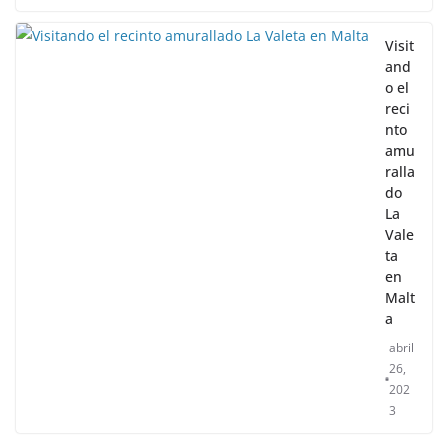
Visit
and
o el
reci
nto
amu
ralla
do
La
Vale
ta
en
Malt
a
abril
26,
202
3