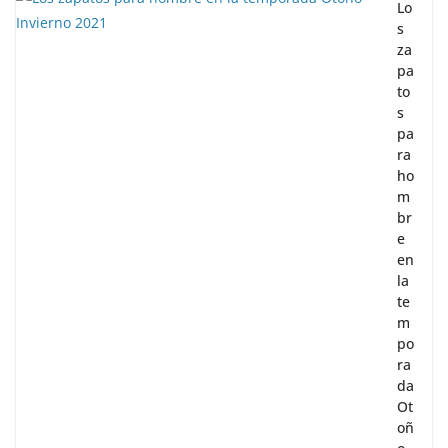
Lo
s
za
pa
to
s
pa
ra
ho
m
br
e
en
la
te
m
po
ra
da
Ot
oñ