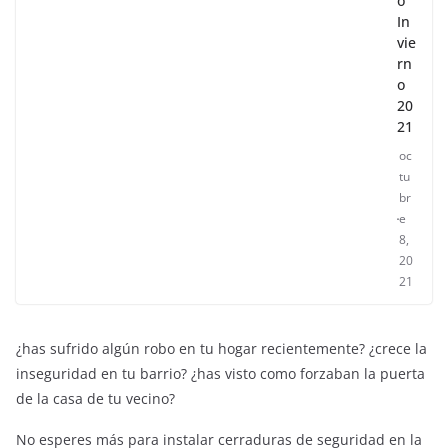
o
In
vie
rn
o
20
21
oc
tu
br
e
8,
20
21
¿has sufrido algún robo en tu hogar recientemente? ¿crece la
inseguridad en tu barrio? ¿has visto como forzaban la puerta
de la casa de tu vecino?
No esperes más para instalar cerraduras de seguridad en la