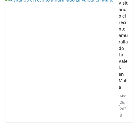
Visit
and
o el
reci
nto
amu
ralla
do
La
Vale
ta
en
Malt
a
abril
26,
202
3