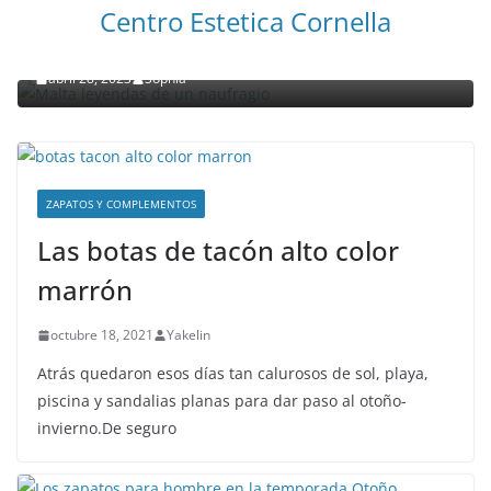
NOTICIAS ACTUALIDAD PRIMERA EMISIÓN
VIAJES
Centro Estetica Cornella
Malta leyendas de un naufragio
abril 28, 2023
Sophia
ZAPATOS Y COMPLEMENTOS
Las botas de tacón alto color
marrón
octubre 18, 2021
Yakelin
Atrás quedaron esos días tan calurosos de sol, playa,
piscina y sandalias planas para dar paso al otoño-
invierno.De seguro