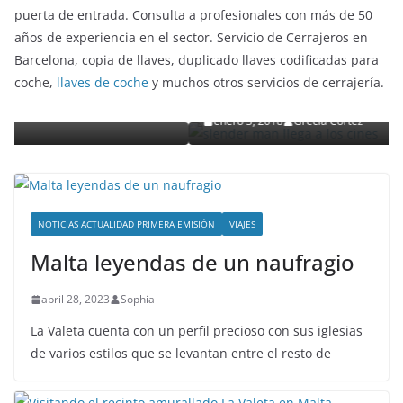
puerta de entrada. Consulta a profesionales con más de 50
años de experiencia en el sector. Servicio de Cerrajeros en
ENTRETENIMIENTO Y CURIOSIDADES
LIBROS CINE Y TV
Barcelona, copia de llaves, duplicado llaves codificadas para
Slender Man llega al cine y te mostramos todo
coche,
llaves de coche
y muchos otros servicios de cerrajería.
uto
detalles
enero 3, 2018
Grecia Cortez
NOTICIAS ACTUALIDAD PRIMERA EMISIÓN
VIAJES
Malta leyendas de un naufragio
abril 28, 2023
Sophia
La Valeta cuenta con un perfil precioso con sus iglesias
de varios estilos que se levantan entre el resto de