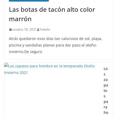
Las botas de tacón alto color
marrón
octubre 18, 2021
Yakelin
Atrás quedaron esos días tan calurosos de sol, playa,
piscina y sandalias planas para dar paso al otoño-
invierno.De seguro
Lo
s
za
pa
to
s
pa
ra
ho