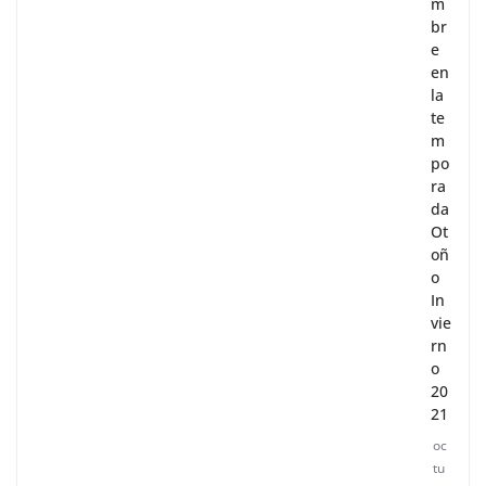
m
br
e
en
la
te
m
po
ra
da
Ot
oñ
o
In
vie
rn
o
20
21
oc
tu