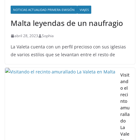
NOTICIAS ACTUALIDAD PRIMERA EMISIÓN
VIAJES
Malta leyendas de un naufragio
abril 28, 2023
Sophia
La Valeta cuenta con un perfil precioso con sus iglesias
de varios estilos que se levantan entre el resto de
Visit
and
o el
reci
nto
amu
ralla
do
La
Vale