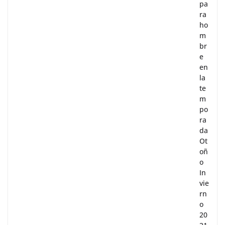
pa
ra
ho
m
br
e
en
la
te
m
po
ra
da
Ot
oñ
o
In
vie
rn
o
20