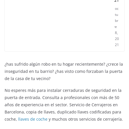
21
oc
tu
br
e
8,
20
21
¿has sufrido algún robo en tu hogar recientemente? ¿crece la
inseguridad en tu barrio? ¿has visto como forzaban la puerta
de la casa de tu vecino?
No esperes más para instalar cerraduras de seguridad en la
puerta de entrada. Consulta a profesionales con más de 50
años de experiencia en el sector. Servicio de Cerrajeros en
ENTRETENIMIENTO Y CURIOSIDADES
LIBROS CINE Y TV
Barcelona, copia de llaves, duplicado llaves codificadas para
Slender Man llega al cine y te mostramos todos los
coche,
llaves de coche
y muchos otros servicios de cerrajería.
detalles