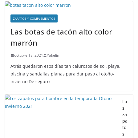
ZAPATOS Y COMPLEMENTOS
Las botas de tacón alto color
marrón
octubre 18, 2021
Yakelin
Atrás quedaron esos días tan calurosos de sol, playa,
piscina y sandalias planas para dar paso al otoño-
invierno.De seguro
Lo
s
za
pa
to
s