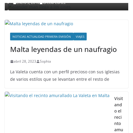
enero 3, 2018
Grecia Cortez
NOTICIAS ACTUALIDAD PRIMERA EMISIÓN
VIAJES
Malta leyendas de un naufragio
abril 28, 2023
Sophia
La Valeta cuenta con un perfil precioso con sus iglesias
de varios estilos que se levantan entre el resto de
Visit
and
o el
reci
nto
amu