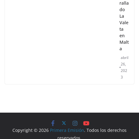
ralla
do
La
Vale
ta
en
Malt
a
abril
26,
202
3
Copyright © 2026
Primera Emisión
. Todos los derechos
reservados.