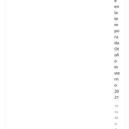
e
en
la
te
m
po
ra
da
Ot
oñ
o
In
vie
rn
o
20
21
oc
tu
br
e