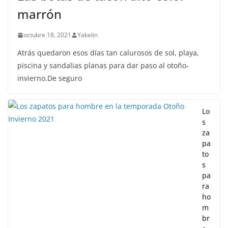
marrón
octubre 18, 2021
Yakelin
Atrás quedaron esos días tan calurosos de sol, playa,
piscina y sandalias planas para dar paso al otoño-
invierno.De seguro
Lo
s
za
pa
to
s
pa
ra
ho
m
br