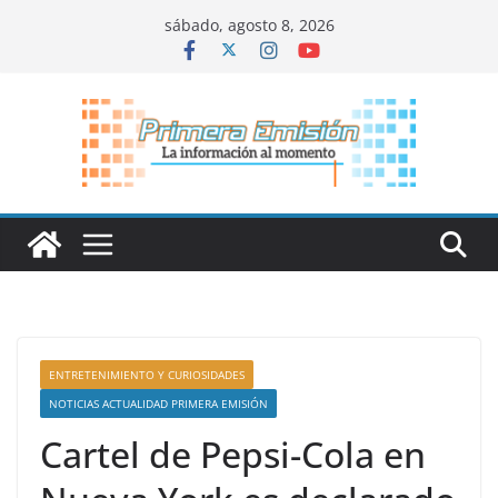
Saltar
sábado, agosto 8, 2026
al
contenido
ENTRETENIMIENTO Y CURIOSIDADES
NOTICIAS ACTUALIDAD PRIMERA EMISIÓN
Cartel de Pepsi-Cola en