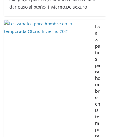
dar paso al otoño- invierno.De seguro
Lo
s
za
pa
to
s
pa
ra
ho
m
br
e
en
la
te
m
po
ra