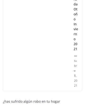
da
Ot
oñ
o
In
vie
rn
o
20
21
oc
tu
br
e
8,
20
21
¿has sufrido algún robo en tu hogar