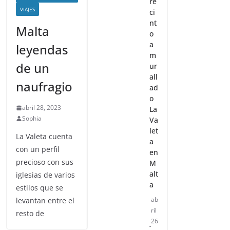
re
VIAJES
ci
nt
Malta
o
a
leyendas
m
de un
ur
all
naufragio
ad
o
abril 28, 2023
La
Sophia
Va
let
La Valeta cuenta
a
con un perfil
en
precioso con sus
M
alt
iglesias de varios
a
estilos que se
ab
levantan entre el
ril
resto de
26