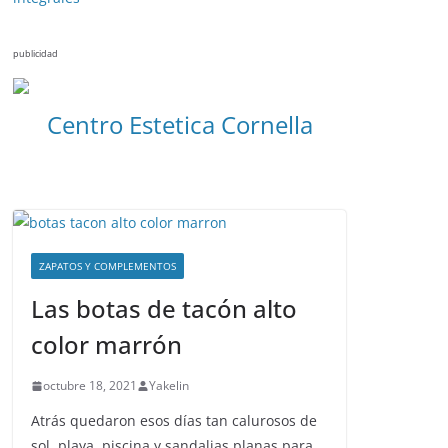
publicidad
Centro Estetica Cornella
ZAPATOS Y COMPLEMENTOS
Las botas de tacón alto
color marrón
octubre 18, 2021
Yakelin
Atrás quedaron esos días tan calurosos de
sol, playa, piscina y sandalias planas para