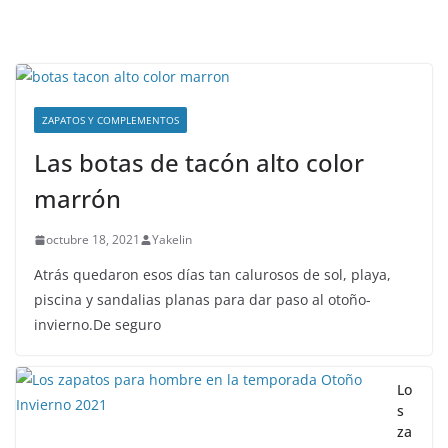
ZAPATOS Y COMPLEMENTOS
Las botas de tacón alto color
marrón
octubre 18, 2021
Yakelin
Atrás quedaron esos días tan calurosos de sol, playa,
piscina y sandalias planas para dar paso al otoño-
invierno.De seguro
Lo
s
za