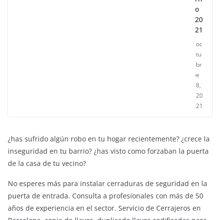
o
20
21
oc
tu
br
e
8,
20
21
¿has sufrido algún robo en tu hogar recientemente? ¿crece la
inseguridad en tu barrio? ¿has visto como forzaban la puerta
de la casa de tu vecino?
No esperes más para instalar cerraduras de seguridad en la
puerta de entrada. Consulta a profesionales con más de 50
años de experiencia en el sector. Servicio de Cerrajeros en