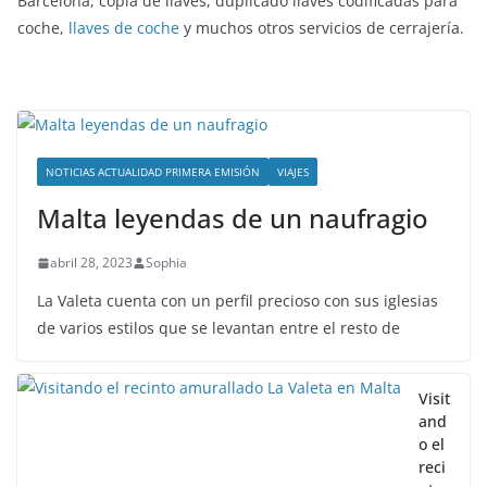
Barcelona, copia de llaves, duplicado llaves codificadas para
coche,
llaves de coche
y muchos otros servicios de cerrajería.
NOTICIAS ACTUALIDAD PRIMERA EMISIÓN
VIAJES
Malta leyendas de un naufragio
abril 28, 2023
Sophia
La Valeta cuenta con un perfil precioso con sus iglesias
de varios estilos que se levantan entre el resto de
Visit
and
o el
reci