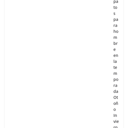
pa
to
s
pa
ra
ho
m
br
e
en
la
te
m
po
ra
da
Ot
oñ
o
In
vie
rn