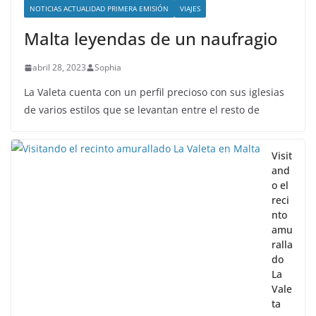
NOTICIAS ACTUALIDAD PRIMERA EMISIÓN
VIAJES
Malta leyendas de un naufragio
abril 28, 2023
Sophia
La Valeta cuenta con un perfil precioso con sus iglesias
de varios estilos que se levantan entre el resto de
Visit
and
o el
reci
nto
amu
ralla
do
La
Vale
ta