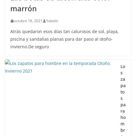
marrón
octubre 18, 2021
Yakelin
Atrás quedaron esos días tan calurosos de sol, playa,
piscina y sandalias planas para dar paso al otoño-
invierno.De seguro
Lo
s
za
pa
to
s
pa
ra
ho
m
br