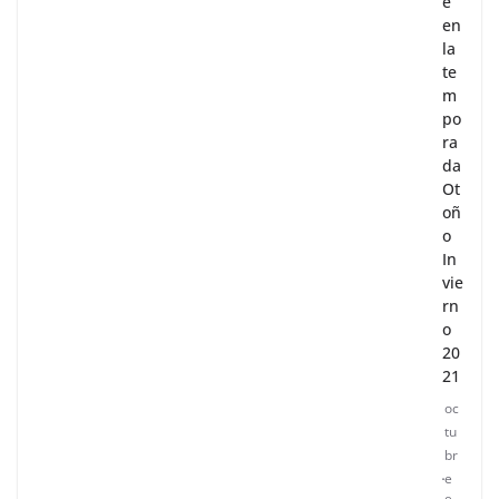
e
en
la
te
m
po
ra
da
Ot
oñ
o
In
vie
rn
o
20
21
oc
tu
br
e