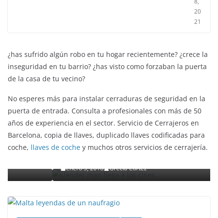
8,
20
21
¿has sufrido algún robo en tu hogar recientemente? ¿crece la
inseguridad en tu barrio? ¿has visto como forzaban la puerta
de la casa de tu vecino?
No esperes más para instalar cerraduras de seguridad en la
puerta de entrada. Consulta a profesionales con más de 50
años de experiencia en el sector. Servicio de Cerrajeros en
ENTRETENIMIENTO Y CURIOSIDADES
LIBROS CINE Y TV
Barcelona, copia de llaves, duplicado llaves codificadas para
Slender Man llega al cine y te mostramos todos los
coche,
llaves de coche
y muchos otros servicios de cerrajería.
detalles
enero 3, 2018
Grecia Cortez