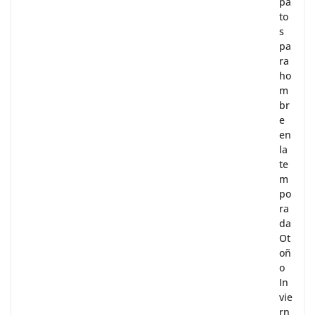
pa
to
s
pa
ra
ho
m
br
e
en
la
te
m
po
ra
da
Ot
oñ
o
In
vie
rn