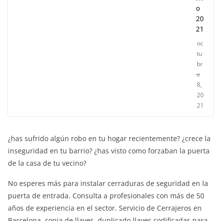
o
20
21
oc
tu
br
e
8,
20
21
¿has sufrido algún robo en tu hogar recientemente? ¿crece la
inseguridad en tu barrio? ¿has visto como forzaban la puerta
de la casa de tu vecino?
No esperes más para instalar cerraduras de seguridad en la
puerta de entrada. Consulta a profesionales con más de 50
años de experiencia en el sector. Servicio de Cerrajeros en
ENTRETENIMIENTO Y CURIOSIDADES
LIBROS CINE Y TV
Barcelona, copia de llaves, duplicado llaves codificadas para