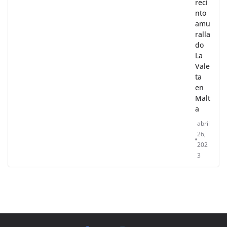
reci
nto
amu
ralla
do
La
Vale
ta
en
Malt
a
abril
26,
202
3