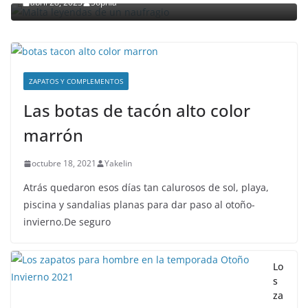
abril 28, 2023
Sophia
ZAPATOS Y COMPLEMENTOS
Las botas de tacón alto color
marrón
octubre 18, 2021
Yakelin
Atrás quedaron esos días tan calurosos de sol, playa,
piscina y sandalias planas para dar paso al otoño-
invierno.De seguro
Lo
s
za