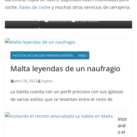
Slender Man llega al cine y te mostramos todos lo
coche,
llaves de coche
y muchos otros servicios de cerrajería.
detalles
enero 3, 2018
Grecia Cortez
NOTICIAS ACTUALIDAD PRIMERA EMISIÓN
VIAJES
Malta leyendas de un naufragio
abril 28, 2023
Sophia
La Valeta cuenta con un perfil precioso con sus iglesias
de varios estilos que se levantan entre el resto de
Visit
and
o el