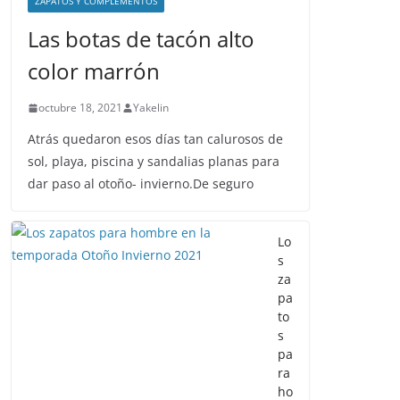
ZAPATOS Y COMPLEMENTOS
Las botas de tacón alto
color marrón
octubre 18, 2021
Yakelin
Atrás quedaron esos días tan calurosos de
sol, playa, piscina y sandalias planas para
dar paso al otoño- invierno.De seguro
Lo
s
za
pa
to
s
pa
ra
ho