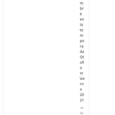
m
br
e
en
la
te
m
po
ra
da
Ot
oñ
o
In
vie
rn
o
20
21
oc
tu