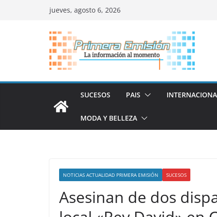
Saltar
jueves, agosto 6, 2026
al
contenido
SUCESOS
PAIS
INTERNACIONA
MODA Y BELLEZA
NOTICIAS ACTUALIDAD PRIMERA EMISIÓN
SUCESOS
Asesinan de dos dispa
local «Rey David» en 