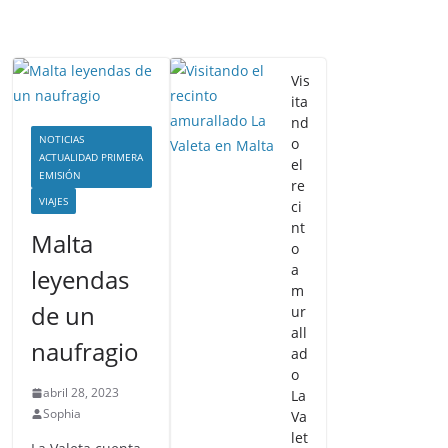
Vis
ita
nd
NOTICIAS
o
ACTUALIDAD PRIMERA
el
EMISIÓN
re
VIAJES
ci
nt
Malta
o
a
leyendas
m
de un
ur
all
naufragio
ad
o
abril 28, 2023
La
Sophia
Va
let