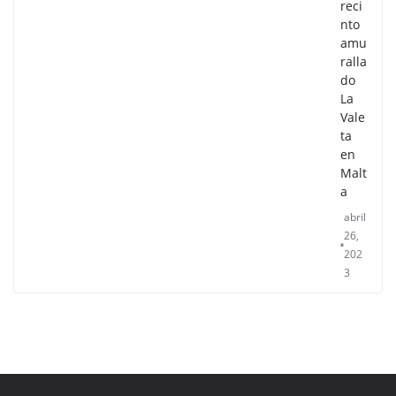
reci
nto
amu
ralla
do
La
Vale
ta
en
Malt
a
abril
26,
202
3