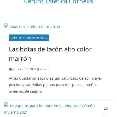
Centro Estetica Cornella
ZAPATOS Y COMPLEMENTOS
Las botas de tacón alto color
marrón
octubre 18, 2021
Yakelin
Atrás quedaron esos días tan calurosos de sol, playa,
piscina y sandalias planas para dar paso al otoño-
invierno.De seguro
Lo
s