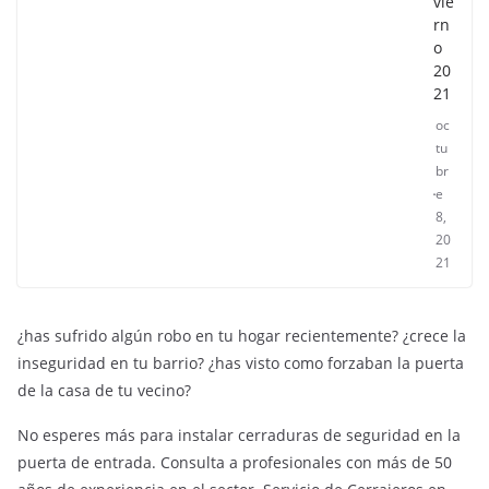
vie
rn
o
20
21
oc
tu
br
e
8,
20
21
¿has sufrido algún robo en tu hogar recientemente? ¿crece la
inseguridad en tu barrio? ¿has visto como forzaban la puerta
de la casa de tu vecino?
No esperes más para instalar cerraduras de seguridad en la
puerta de entrada. Consulta a profesionales con más de 50