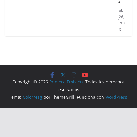
a
abril
26,
202
3
Copyright © 2026
Primera Emisión
. Todos los derechos
reservados.
Tema:
ColorMag
por ThemeGrill. Funciona con
WordPress
.