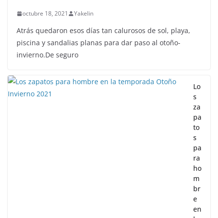
octubre 18, 2021
Yakelin
Atrás quedaron esos días tan calurosos de sol, playa,
piscina y sandalias planas para dar paso al otoño-
invierno.De seguro
Lo
s
za
pa
to
s
pa
ra
ho
m
br
e
en