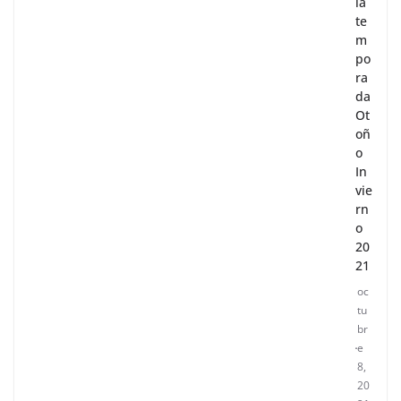
la
te
m
po
ra
da
Ot
oñ
o
In
vie
rn
o
20
21
oc
tu
br
e
8,
20