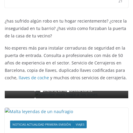
21
¿has sufrido algún robo en tu hogar recientemente? ¿crece la
inseguridad en tu barrio? ¿has visto como forzaban la puerta
de la casa de tu vecino?
No esperes más para instalar cerraduras de seguridad en la
puerta de entrada. Consulta a profesionales con más de 50
años de experiencia en el sector. Servicio de Cerrajeros en
ENTRETENIMIENTO Y CURIOSIDADES
LIBROS CINE Y TV
Barcelona, copia de llaves, duplicado llaves codificadas para
Slender Man llega al cine y te mostramos todos lo
coche,
llaves de coche
y muchos otros servicios de cerrajería.
detalles
enero 3, 2018
Grecia Cortez
NOTICIAS ACTUALIDAD PRIMERA EMISIÓN
VIAJES