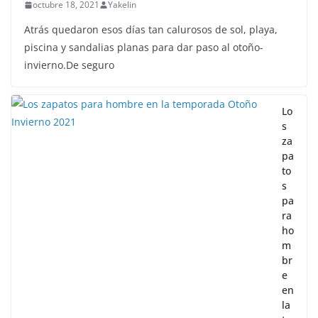
octubre 18, 2021
Yakelin
Atrás quedaron esos días tan calurosos de sol, playa,
piscina y sandalias planas para dar paso al otoño-
invierno.De seguro
Lo
s
za
pa
to
s
pa
ra
ho
m
br
e
en
la