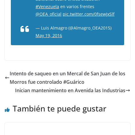
#Venezuela
en varios frentes
@OEA_oficial
pic.twitter.com/0fsewJxSlf
— Luis Almagro (@Almagro_OEA2015)
May 19, 2016
Intento de saqueo en un Mercal de San Juan de los
Morros fue controlado #Guárico
Inician mantenimiento en Avenida las Industrias
También te puede gustar