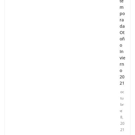
te
m
po
ra
da
Ot
oñ
o
In
vie
rn
o
20
21
oc
tu
br
e
8,
20
21