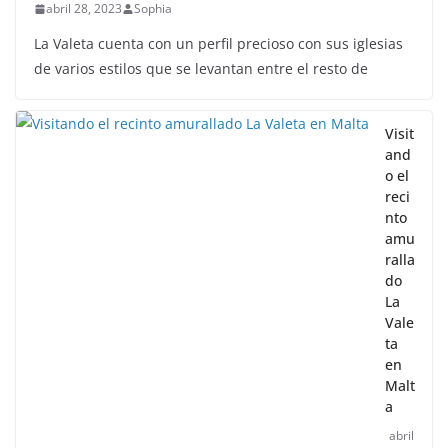
abril 28, 2023
Sophia
La Valeta cuenta con un perfil precioso con sus iglesias
de varios estilos que se levantan entre el resto de
Visit
and
o el
reci
nto
amu
ralla
do
La
Vale
ta
en
Malt
a
abril