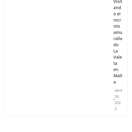
Visit
and
o el
reci
nto
amu
ralla
do
La
Vale
ta
en
Malt
a
abril
26,
202
3