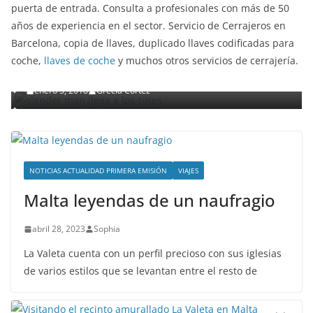
puerta de entrada. Consulta a profesionales con más de 50
años de experiencia en el sector. Servicio de Cerrajeros en
ENTRETENIMIENTO Y CURIOSIDADES
LIBROS CINE Y TV
Barcelona, copia de llaves, duplicado llaves codificadas para
Slender Man llega al cine y te mostramos todos los
coche,
llaves de coche
y muchos otros servicios de cerrajería.
detalles
enero 3, 2018
Grecia Cortez
NOTICIAS ACTUALIDAD PRIMERA EMISIÓN
VIAJES
Malta leyendas de un naufragio
abril 28, 2023
Sophia
La Valeta cuenta con un perfil precioso con sus iglesias
de varios estilos que se levantan entre el resto de