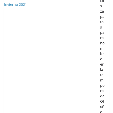
Lo
s
za
pa
to
s
pa
ra
ho
m
br
e
en
la
te
m
po
ra
da
Ot
oñ
o