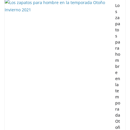
Lo
s
za
pa
to
s
pa
ra
ho
m
br
e
en
la
te
m
po
ra
da
Ot
oñ