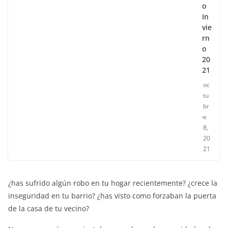
o
In
vie
rn
o
20
21
oc
tu
br
e
8,
20
21
¿has sufrido algún robo en tu hogar recientemente? ¿crece la
inseguridad en tu barrio? ¿has visto como forzaban la puerta
de la casa de tu vecino?