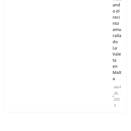
and
o el
reci
nto
amu
ralla
do
La
Vale
ta
en
Malt
a
abril
26,
202
3