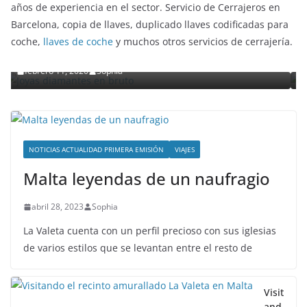
puerta de entrada. Consulta a profesionales con más de 50
años de experiencia en el sector. Servicio de Cerrajeros en
ENTRETENIMIENTO Y CURIOSIDADES
LI
Barcelona, copia de llaves, duplicado llaves codificadas para
Slender Man llega al cine y
coche,
llaves de coche
y muchos otros servicios de cerrajería.
s diamantes en bruto
detalles
enero 3, 2018
Grecia Cortez
NOTICIAS ACTUALIDAD PRIMERA EMISIÓN
VIAJES
Malta leyendas de un naufragio
abril 28, 2023
Sophia
La Valeta cuenta con un perfil precioso con sus iglesias
de varios estilos que se levantan entre el resto de