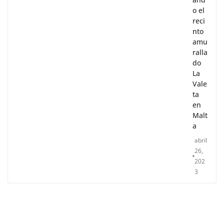
Visit
and
o el
reci
nto
amu
ralla
do
La
Vale
ta
en
Malt
a
abril
26,
202
3