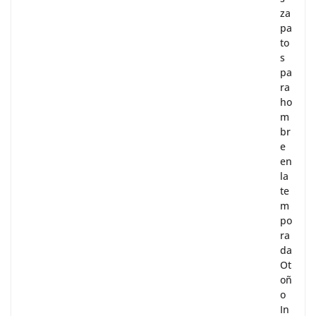
s
za
pa
to
s
pa
ra
ho
m
br
e
en
la
te
m
po
ra
da
Ot
oñ
o