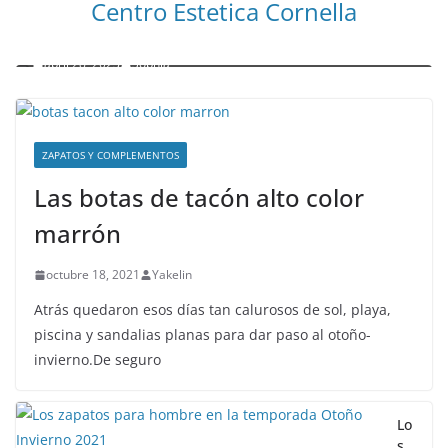
Centro Estetica Cornella
Malta leyendas de un naufragio
abril 28, 2023
Sophia
ZAPATOS Y COMPLEMENTOS
Las botas de tacón alto color
marrón
octubre 18, 2021
Yakelin
Atrás quedaron esos días tan calurosos de sol, playa,
piscina y sandalias planas para dar paso al otoño-
invierno.De seguro
Lo