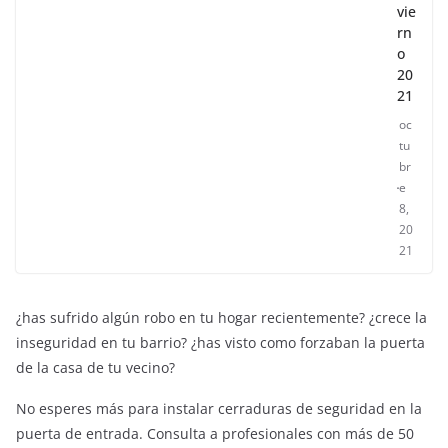
In
vie
rn
o
20
21
oc
tu
br
e
8,
20
21
¿has sufrido algún robo en tu hogar recientemente? ¿crece la
inseguridad en tu barrio? ¿has visto como forzaban la puerta
de la casa de tu vecino?
No esperes más para instalar cerraduras de seguridad en la