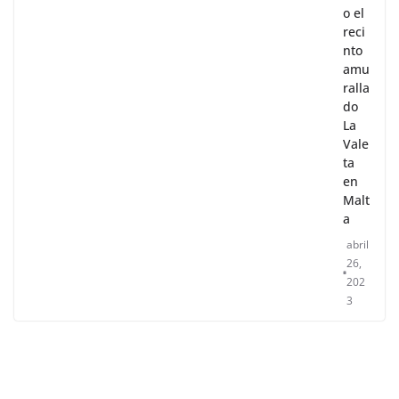
Visit
and
o el
reci
nto
amu
ralla
do
La
Vale
ta
en
Malt
a
abril
26,
202
3