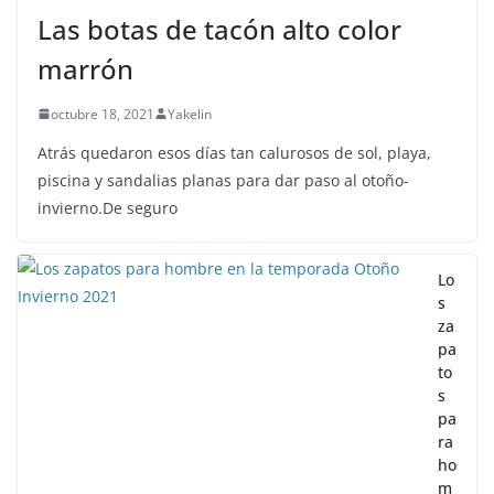
Las botas de tacón alto color
marrón
octubre 18, 2021
Yakelin
Atrás quedaron esos días tan calurosos de sol, playa,
piscina y sandalias planas para dar paso al otoño-
invierno.De seguro
Lo
s
za
pa
to
s
pa
ra
ho
m