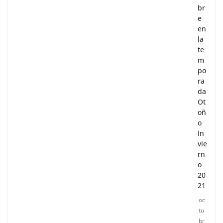
br
e
en
la
te
m
po
ra
da
Ot
oñ
o
In
vie
rn
o
20
21
oc
tu