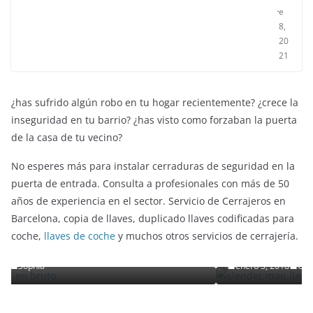
br
e
8,
20
21
¿has sufrido algún robo en tu hogar recientemente? ¿crece la
inseguridad en tu barrio? ¿has visto como forzaban la puerta
de la casa de tu vecino?
No esperes más para instalar cerraduras de seguridad en la
puerta de entrada. Consulta a profesionales con más de 50
años de experiencia en el sector. Servicio de Cerrajeros en
ENTRETENIMIENTO Y CURIOSIDADES
LIBROS CINE Y TV
Barcelona, copia de llaves, duplicado llaves codificadas para
Slender Man llega al cine y te mostramos tod
coche,
llaves de coche
y muchos otros servicios de cerrajería.
ruto
detalles
enero 3, 2018
Grecia Cortez