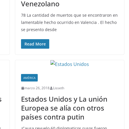
Venezolano
78 La cantidad de muertos que se encontraron en
lamentable hecho ocurrido en Valencia . El hecho
se presento desde
Read More
AMÉRICA
marzo 26, 2018
Lisseth
s
Estados Unidos y La unión
Europea se alía con otros
países contra putin
s
¡Causa revuelo 60 diplomaticos rusos fueron