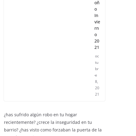
oñ
o
In
vie
rn
o
20
21
oc
tu
br
e
8,
20
21
¿has sufrido algún robo en tu hogar
recientemente? ¿crece la inseguridad en tu
barrio? ¿has visto como forzaban la puerta de la