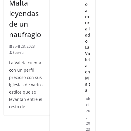
Malta
o
a
leyendas
m
de un
ur
all
naufragio
ad
o
abril 28, 2023
La
Sophia
Va
let
La Valeta cuenta
a
con un perfil
en
precioso con sus
M
alt
iglesias de varios
a
estilos que se
ab
levantan entre el
ril
resto de
26
,
20
23