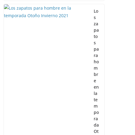
Lo
s
za
pa
to
s
pa
ra
ho
m
br
e
en
la
te
m
po
ra
da
Ot