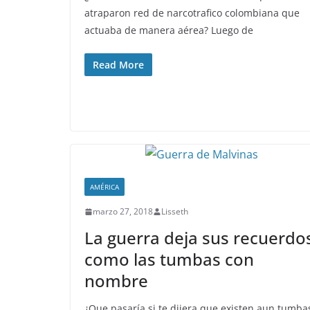
atraparon red de narcotrafico colombiana que
actuaba de manera aérea? Luego de
Read More
AMÉRICA
marzo 27, 2018
Lisseth
La guerra deja sus recuerdo
como las tumbas con
nombre
¿Que pasaría si te dijera que existen aun tumba