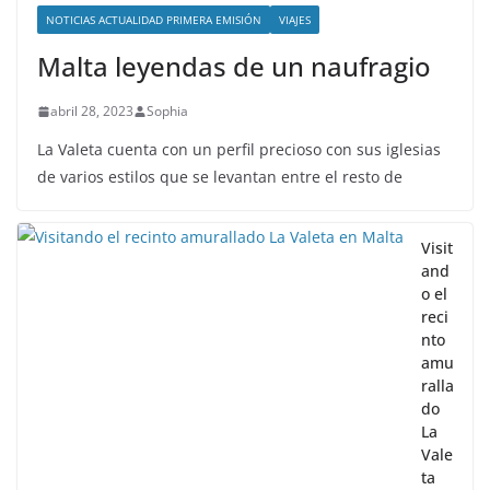
NOTICIAS ACTUALIDAD PRIMERA EMISIÓN
VIAJES
Malta leyendas de un naufragio
abril 28, 2023
Sophia
La Valeta cuenta con un perfil precioso con sus iglesias
de varios estilos que se levantan entre el resto de
Visit
and
o el
reci
nto
amu
ralla
do
La
Vale
ta