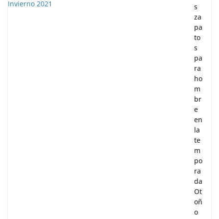
s
za
pa
to
s
pa
ra
ho
m
br
e
en
la
te
m
po
ra
da
Ot
oñ
o