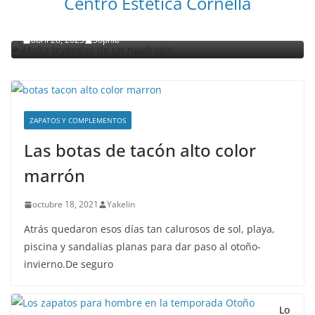
Centro Estetica Cornella
Malta leyendas de un naufragio
abril 28, 2023
Sophia
ZAPATOS Y COMPLEMENTOS
Las botas de tacón alto color
marrón
octubre 18, 2021
Yakelin
Atrás quedaron esos días tan calurosos de sol, playa,
piscina y sandalias planas para dar paso al otoño-
invierno.De seguro
Lo