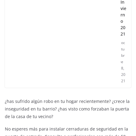
In
vie
rn
o
20
21
oc
tu
br
e
8,
20
21
¿has sufrido algún robo en tu hogar recientemente? ¿crece la
inseguridad en tu barrio? ¿has visto como forzaban la puerta
de la casa de tu vecino?
No esperes más para instalar cerraduras de seguridad en la