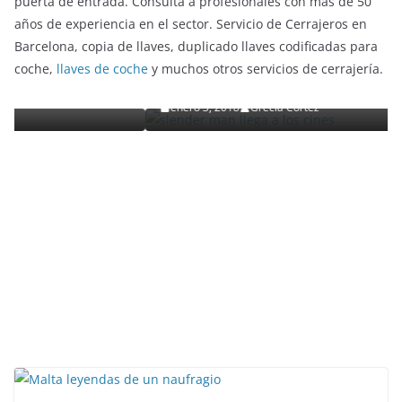
puerta de entrada. Consulta a profesionales con más de 50
años de experiencia en el sector. Servicio de Cerrajeros en
ENTRETENIMIENTO Y CURIOSIDADES
LIBROS CINE Y TV
Barcelona, copia de llaves, duplicado llaves codificadas para
Slender Man llega al cine y te mostramos todos 
coche,
llaves de coche
y muchos otros servicios de cerrajería.
o
detalles
enero 3, 2018
Grecia Cortez